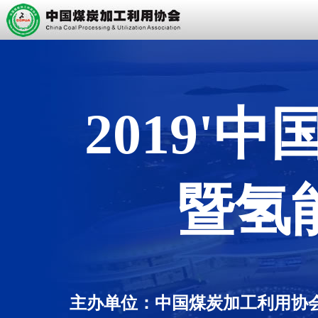
2019
暨氢
主办单位：中国煤炭加工利用协