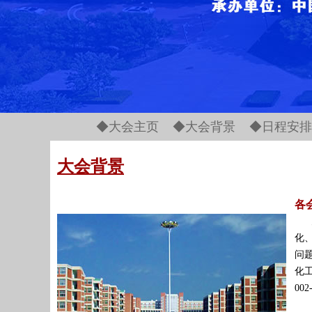
◆
大会主页
◆
大会背景
◆
日程安排
大会背景
各
化
问
化工
00
为