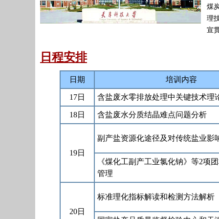
煤炭
理
宣贯
日程安排
日期
培训内容
17日
含盐废水零排放处理中关键技术理
18日
含盐废水分质结晶难点问题分析
副产盐资源化途径及对传统盐业影
19日
《煤化工副产工业氯化钠》等2项
管理
标准理化指标解读和检测方法解析
20日