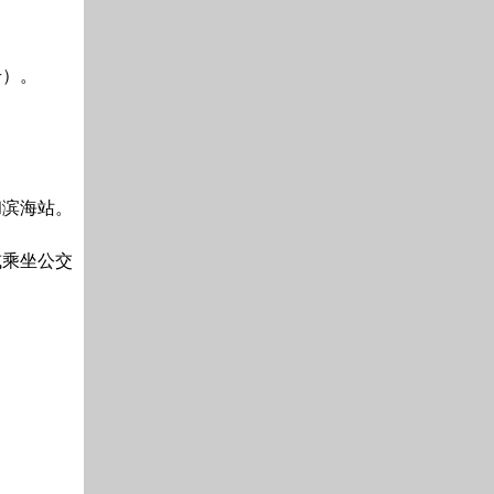
号）。
和滨海站。
或乘坐公交