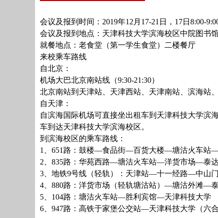
会议及报到时间：2019年12月17-21日，17日8:00-9:
会议及报到地点：天津科技大学滨海校区中院图书馆
就餐地点：老食堂（第一学生食堂）二楼餐厅
来校乘车路线
自北京：
机场大巴北京南站线（9:30-21:30）
北京南站到天津站、天津西站、天津南站、滨海站
自天津：
自滨海国际机场可直接坐出租车到天津科技大学滨海
车到达天津科技大学滨海校区。
到滨海校区的乘车路线：
1、651路：鼓楼—食品街—百货大楼—塘沽火车站
2、835路：华苑西路—塘沽火车站—洋货市场—泰
3、地铁9号线（轻轨）：天津站—十一经路—中山
4、880路：洋货市场（轻轨塘沽站）—塘沽外滩—
5、104路：塘沽火车站—胜利宾馆—天津科技大学
6、947路：高铁于家堡公交站—天津科技大学（六